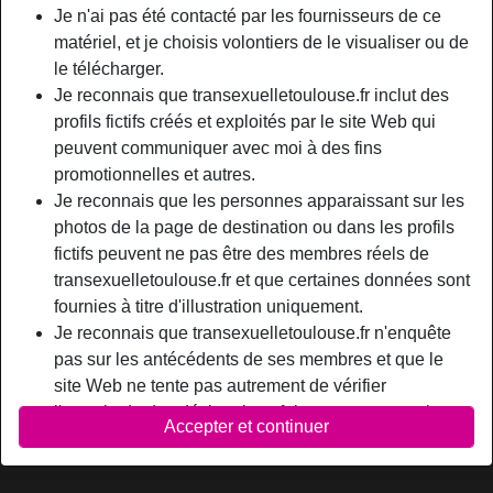
Relation:
Célibataire
Je n'ai pas été contacté par les fournisseurs de ce
Couleur des cheveux:
Brunette
matériel, et je choisis volontiers de le visualiser ou de
le télécharger.
Épilé(e):
Oui
Je reconnais que transexuelletoulouse.fr inclut des
Fumeur(euse):
Non
profils fictifs créés et exploités par le site Web qui
peuvent communiquer avec moi à des fins
person_pin
Description
promotionnelles et autres.
Je reconnais que les personnes apparaissant sur les
Belle transexuelle avec très belle petite poitrine et bon petit
photos de la page de destination ou dans les profils
boul dispo en plan sexe hard. Je cherche des mecs qui ont
fictifs peuvent ne pas être des membres réels de
envie que je les suce et surtout des mecs pour venir me
transexuelletoulouse.fr et que certaines données sont
déboiter l’arrière train. Je suis un trans 100% passive.
fournies à titre d'illustration uniquement.
Accepte jeunes hommes de 20ans comme vieux mecs
Je reconnais que transexuelletoulouse.fr n'enquête
célib ou mariés de plus de 50 ans. L’essentiel, c’est que je
pas sur les antécédents de ses membres et que le
te sente passer dans mon trou de balles de chienne en rut.
site Web ne tente pas autrement de vérifier
CatherineVidal is looking for
l'exactitude des déclarations faites par ses membres.
Accepter et continuer
N'a spécifié aucune préférence