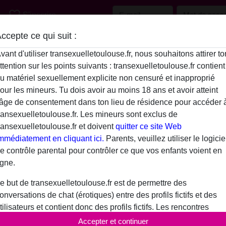
favorite_border
S'inscrire
ccepte ce qui suit :
Description
vant d'utiliser transexuelletoulouse.fr, nous souhaitons attirer to
ttention sur les points suivants : transexuelletoulouse.fr contient
N'a pas encore saisi de description
u matériel sexuellement explicite non censuré et inapproprié
philou312 is looking for
our les mineurs. Tu dois avoir au moins 18 ans et avoir atteint
'âge de consentement dans ton lieu de résidence pour accéder 
N'a spécifié aucune préférence
ransexuelletoulouse.fr. Les mineurs sont exclus de
ransexuelletoulouse.fr et doivent
quitter ce site Web
mmédiatement en cliquant ici.
Parents, veuillez utiliser le logicie
e contrôle parental pour contrôler ce que vos enfants voient en
igne.
e but de transexuelletoulouse.fr est de permettre des
onversations de chat (érotiques) entre des profils fictifs et des
tilisateurs et contient donc des profils fictifs. Les rencontres
hysiques ne sont pas possibles avec ces profils fictifs. De vrais
Accepter et continuer