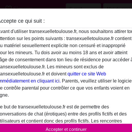
favorite_border
S'inscrire
ccepte ce qui suit :
Description
vant d'utiliser transexuelletoulouse.fr, nous souhaitons attirer to
ttention sur les points suivants : transexuelletoulouse.fr contient
N'a pas encore saisi de description
u matériel sexuellement explicite non censuré et inapproprié
Michmuch is looking for
our les mineurs. Tu dois avoir au moins 18 ans et avoir atteint
'âge de consentement dans ton lieu de résidence pour accéder 
N'a spécifié aucune préférence
ransexuelletoulouse.fr. Les mineurs sont exclus de
ransexuelletoulouse.fr et doivent
quitter ce site Web
mmédiatement en cliquant ici.
Parents, veuillez utiliser le logicie
e contrôle parental pour contrôler ce que vos enfants voient en
igne.
e but de transexuelletoulouse.fr est de permettre des
onversations de chat (érotiques) entre des profils fictifs et des
tilisateurs et contient donc des profils fictifs. Les rencontres
hysiques ne sont pas possibles avec ces profils fictifs. De vrais
Accepter et continuer