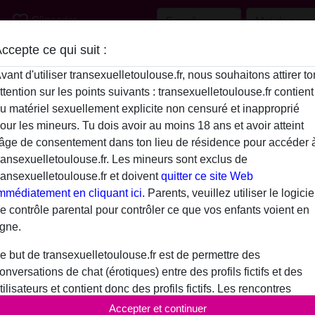
favorite_border
S'inscrire
ccepte ce qui suit :
Description
vant d'utiliser transexuelletoulouse.fr, nous souhaitons attirer to
ttention sur les points suivants : transexuelletoulouse.fr contient
N'a pas encore saisi de description
u matériel sexuellement explicite non censuré et inapproprié
Globalem31 is looking for
our les mineurs. Tu dois avoir au moins 18 ans et avoir atteint
'âge de consentement dans ton lieu de résidence pour accéder 
N'a spécifié aucune préférence
ransexuelletoulouse.fr. Les mineurs sont exclus de
ransexuelletoulouse.fr et doivent
quitter ce site Web
mmédiatement en cliquant ici.
Parents, veuillez utiliser le logicie
e contrôle parental pour contrôler ce que vos enfants voient en
igne.
e but de transexuelletoulouse.fr est de permettre des
onversations de chat (érotiques) entre des profils fictifs et des
tilisateurs et contient donc des profils fictifs. Les rencontres
hysiques ne sont pas possibles avec ces profils fictifs. De vrais
Accepter et continuer